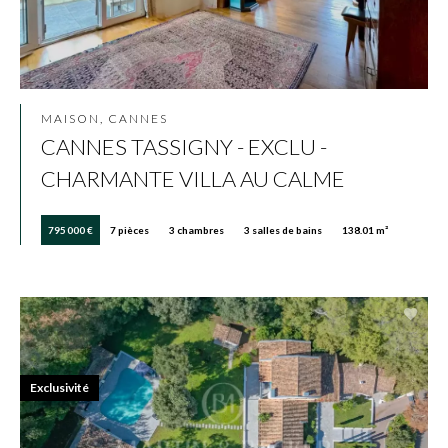
MAISON, CANNES
CANNES TASSIGNY - EXCLU -
CHARMANTE VILLA AU CALME
795 000 €
7 pièces
3 chambres
3 salles de bains
138.01 m²
Exclusivité