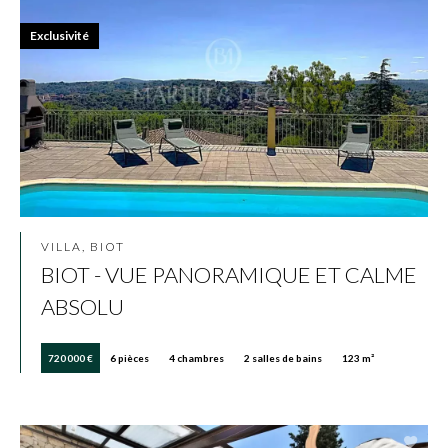
Exclusivité
VILLA, BIOT
BIOT - VUE PANORAMIQUE ET CALME
ABSOLU
720 000 €
6 pièces
4 chambres
2 salles de bains
123 m²